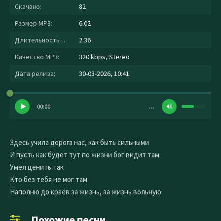
Скачано:
82
Размер MP3:
6.02
Длительность MP3:
2:36
Качество MP3:
320 kbps, Stereo
Дата релиза:
30-03-2026, 10:41
00:00
…
Здесь учила дорога нас, как быть сильными
И пусть как будет тут по жизни бог видит там
Умел ценить так
Кто без тебя не мог там
Наполню до краёв за жизнь, за жизнь вольную
Похожие песни