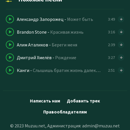
Александр Запорожец
-
Может быть
3:49
Brandon Stone
-
Красивая жизнь
3:16
Алим Аталиков
-
Береги меня
2:39
Дмитрий Хмелёв
-
Рождение
3:27
Канги
-
Слышишь братик жизнь далеко не праздник воу
2:51
Написать нам
Добавить трек
Правообладателям
© 2023 Muzuu.net, Администрация:
admin@muzuu.net