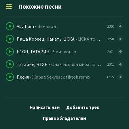
Похожие песни
Asylllum
-
Чемпион
2:00
Паша Кореец, Фанаты ЦСКА
-
ЦСКА только ЦСКА
2:58
H1GH, ТАТАРИН
-
Чемпионка
2:01
Татарин, H1GH
-
Она чемпион мира по выносу мозга
2:01
Песня
-
Жара x Sexyback tiktok remix
0:15
Написать нам
Добавить трек
Правообладателям