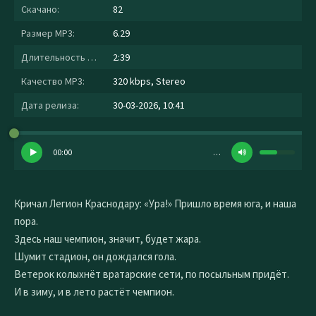
Скачано:
82
Размер MP3:
6.29
Длительность MP3:
2:39
Качество MP3:
320 kbps, Stereo
Дата релиза:
30-03-2026, 10:41
00:00
…
Кричал Легион Краснодару: «Ура!» Пришло время юга, и наша
пора.
Здесь наш чемпион, значит, будет жара.
Шумит стадион, он дождался гола.
Ветерок колыхнёт вратарские сети, по посыльным придёт.
И в зиму, и в лето растёт чемпион.