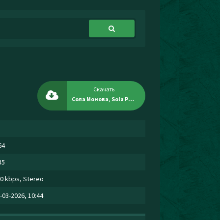
Скачать
Сола Монова, Sola Project - Это шляпа
64
35
0 kbps, Stereo
-03-2026, 10:44