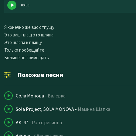
00:00
Я конечно же вас отпущу
Это ваш плащ это шляпа
Это шляпа к плащу
Только пообещайте
Больше не совмещать
Похожие песни
Сола Монова
-
Валерка
Sola Project, SOLA MONOVA
-
Мамина Шапка
АК-47
-
Рэп с региона
Афина
-
Чёрная шляпа