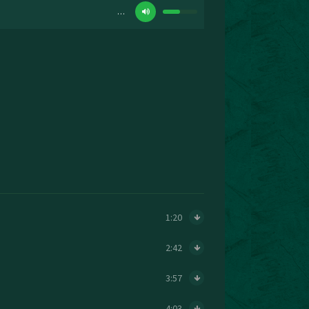
…
1:20
2:42
3:57
4:03