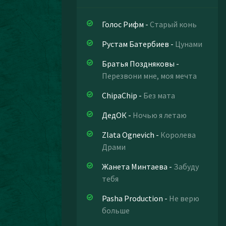
Голос Рифм
-
Старый конь
Рустам Батербиев
-
Цунами
Братья Поздняковы
-
Перезвони мне, моя мечта
ChipaChip
-
Без мата
ДедОК
-
Ночью я летаю
Zlata Ognevich
-
Королева
Драми
Жанета Минтаева
-
Забуду
тебя
Pasha Production
-
Не верю
больше