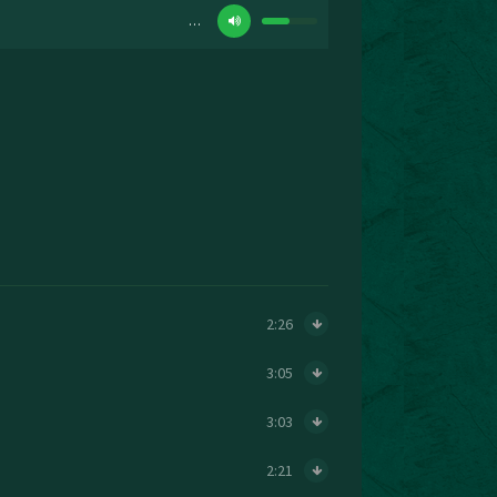
…
2:26
3:05
3:03
2:21