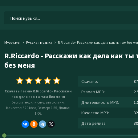
Музуу.нет
Русская музыка
R.Riccardo - Расскажи как дела как ты там без ме
R.Riccardo - Расскажи как дела как ты 
без меня
Скачано:
87
Скачать песню R.Riccardo - Расскажи
Размер MP3:
2.
как дела как ты там без меня
Длительность MP3:
1:
бесплатно, или слушать онлайн.
Качество: 320 kbps, Размер: 2.55, Длина:
Качество MP3:
32
1:06.
Дата релиза:
30