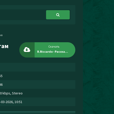
ня
там
Скачать
R.Riccardo - Расскажи как дела как ты там без меня
55
06
0 kbps, Stereo
-03-2026, 10:51