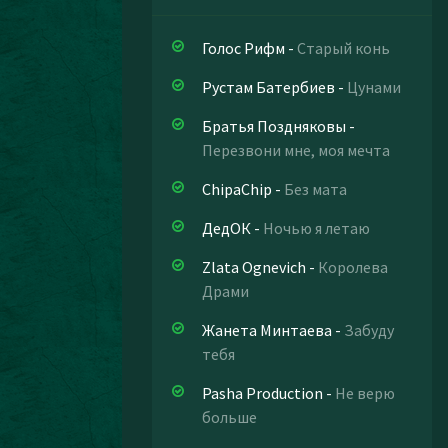
Голос Рифм
-
Старый конь
Рустам Батербиев
-
Цунами
Братья Поздняковы
-
Перезвони мне, моя мечта
ChipaChip
-
Без мата
ДедОК
-
Ночью я летаю
Zlata Ognevich
-
Королева
Драми
Жанета Минтаева
-
Забуду
тебя
Pasha Production
-
Не верю
больше