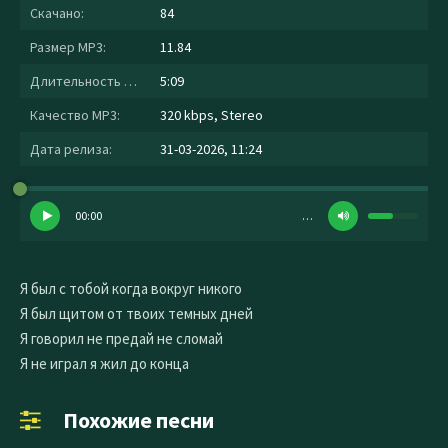
Скачано:
84
Размер MP3:
11.84
Длительность MP3:
5:09
Качество MP3:
320 kbps, Stereo
Дата релиза:
31-03-2026, 11:24
00:00
…
Я был с тобой когда вокруг никого
Я был щитом от твоих темных дней
Я говорил не предай не сломай
Я не играл я жил до конца
Похожие песни