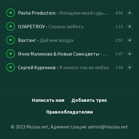
Pasha Production
-
Женщина моей судьбы
4:58
ILYAPETROV
-
Сложно любить
2:10
Вахтанг
-
Дай мне воздух
2:53
Инна Маликова & Новые Самоцветы
-
С первого по т
3:07
Сергей Куренков
-
Я никого так не любил
3:59
Написать нам
Добавить трек
Правообладателям
© 2023 Muzuu.net, Администрация:
admin@muzuu.net