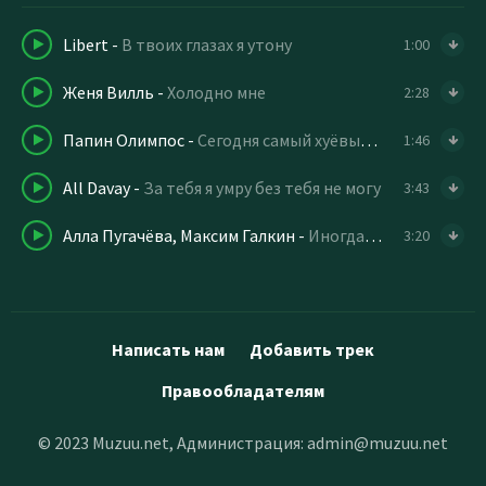
Libert
-
В твоих глазах я утону
1:00
Женя Вилль
-
Холодно мне
2:28
Папин Олимпос
-
Сегодня самый хуёвый день
1:46
All Davay
-
За тебя я умру без тебя не могу
3:43
Алла Пугачёва, Максим Галкин
-
Иногда не могу я понять уж тебе ли не знать
3:20
Написать нам
Добавить трек
Правообладателям
© 2023 Muzuu.net, Администрация:
admin@muzuu.net