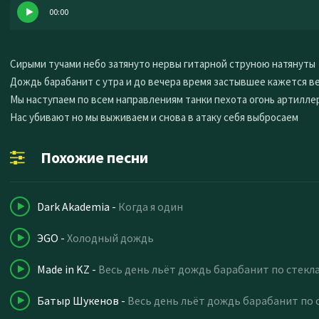
00:00
Сирыми тучами небо затянуто нервы гитарной струною натянуты
Дождь барабанит с утра и до вечера время застывшее кажется 
Мы наступаем по всем направлениям танки пехота огонь артилле
Нас убивают но мы выживаем и снова в атаку себя выбросаем
Похожие песни
Dark Akademia
-
Когда я один
ЭGO
-
Холодный дождь
Made in KZ
-
Весь день льёт дождь барабанит по стекл
Батыр Шукенов
-
Весь день льёт дождь барабанит по 