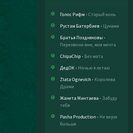
Голос Рифм
-
Старый конь
Рустам Батербиев
-
Цунами
Братья Поздняковы
-
Перезвони мне, моя мечта
ChipaChip
-
Без мата
ДедОК
-
Ночью я летаю
Zlata Ognevich
-
Королева
Драми
Жанета Минтаева
-
Забуду
тебя
Pasha Production
-
Не верю
больше