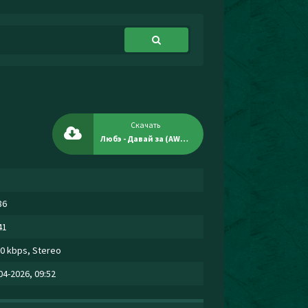
Скачать
Любэ - Давай за (AWG.remix)
86
41
0 kbps, Stereo
04-2026, 09:52