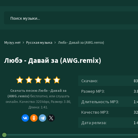
Музуу.нет
Русская музыка
Любэ - Давай за (AWG.remix)
Любэ - Давай за (AWG.remix)
Скачано:
83
Скачать песню Любэ - Давай за
Размер MP3:
3.
(AWG.remix)
бесплатно, или слушать
Длительность MP3:
1:
онлайн. Качество: 320 kbps, Размер: 3.86,
Длина: 1:41.
Качество MP3:
32
Дата релиза:
1-