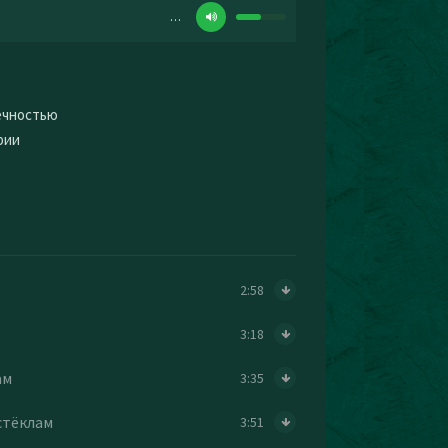
…
вечностью
рии
2:58
3:18
ам
3:35
стёклам
3:51