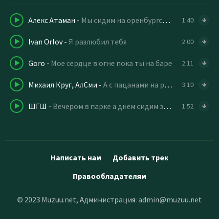
Алекс Атаман
-
Мы сидим на оренбургской угараем
1:40
Ivan Orlov
-
Я разлюбил тебя
2:00
Goro
-
Мое сердце в огне пока ты на баре
2:11
Михаил Круг, АлСми
-
А с пацанами на рамсах пообщаемся
3:10
ШГШ
-
Вечером в парке а днем сидим за партой
1:52
Написать нам
Добавить трек
Правообладателям
© 2023 Muzuu.net, Администрация:
admin@muzuu.net