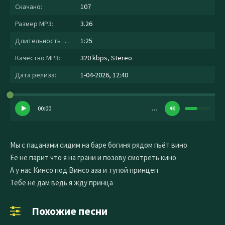
Скачано:
107
Размер MP3:
3.26
Длительность MP3:
1:25
Качество MP3:
320 kbps, Stereo
Дата релиза:
1-04-2026, 12:40
00:00
…
Мы с пацанами сидим на баре богиня рядом пьёт вино
Её не парит что я на грани и позову смотреть кино
А у нас Кинсо под Винсо ааа и тупой принцеп
Тебе не дам ведь я жду принца
Похожие песни