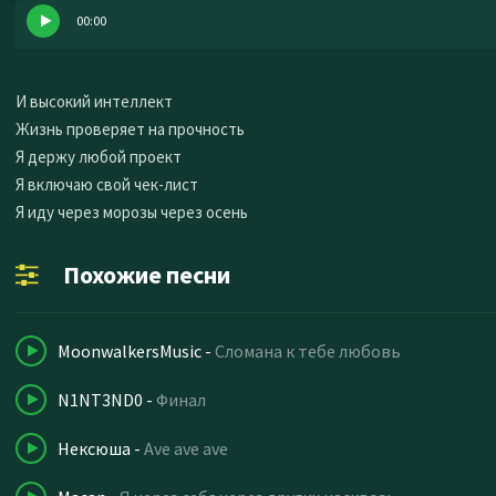
00:00
И высокий интеллект
Жизнь проверяет на прочность
Я держу любой проект
Я включаю свой чек-лист
Я иду через морозы через осень
Похожие песни
MoonwalkersMusic
-
Сломана к тебе любовь
N1NT3ND0
-
Финал
Нексюша
-
Ave ave ave