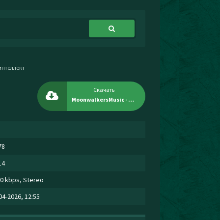
интеллект
р
Скачать
MoonwalkersMusic - Стальной характер высокий интеллект
78
14
0 kbps, Stereo
04-2026, 12:55