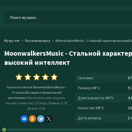
Музуу.нет
Русская музыка
MoonwalkersMusic - Стальной характер высокий 
MoonwalkersMusic - Стальной характе
высокий интеллект
Скачано:
87
Скачать песню MoonwalkersMusic -
Размер MP3:
9.
Стальной характер высокий
Длительность MP3:
4:
интеллект
бесплатно, или слушать
онлайн. Качество: 320 kbps, Размер: 9.78,
Качество MP3:
32
Длина: 4:14.
Дата релиза:
1-