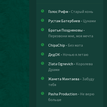
Голос Рифм
-
Старый конь
Рустам Батербиев
-
Цунами
Братья Поздняковы
-
Перезвони мне, моя мечта
ChipaChip
-
Без мата
ДедОК
-
Ночью я летаю
Zlata Ognevich
-
Королева
Драми
Жанета Минтаева
-
Забуду
тебя
Pasha Production
-
Не верю
больше