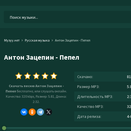
Музуу.нет
Русская музыка
Антон Зацепин - Пепел
Антон Зацепин - Пепел
Скачано:
81
Скачать песню Антон Зацепин -
Размер MP3:
5.
Пепел
бесплатно, или слушать онлайн.
Длительность MP3:
2:
Качество: 320 kbps, Размер: 5.81, Длина:
2:32.
Качество MP3:
32
Дата релиза:
4-