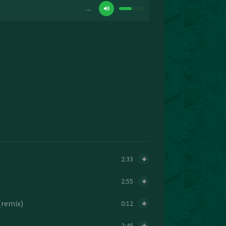
…
2:33
2:55
(remix)
0:12
2:46