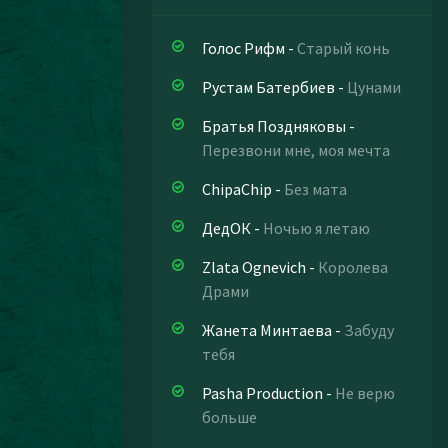
Голос Рифм
-
Старый конь
Рустам Батербиев
-
Цунами
Братья Поздняковы
-
Перезвони мне, моя мечта
ChipaChip
-
Без мата
ДедОК
-
Ночью я летаю
Zlata Ognevich
-
Королева
Драми
Жанета Минтаева
-
Забуду
тебя
Pasha Production
-
Не верю
больше