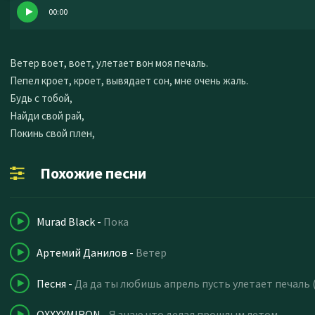
00:00
Ветер воет, воет, улетает вон моя печаль.
Пепел кроет, кроет, вывядает сон, мне очень жаль.
Будь с тобой,
Найди свой рай,
Покинь свой плен,
Похожие песни
Murad Black
-
Пока
Артемий Данилов
-
Ветер
Песня
-
Да да ты любишь апрель пусть улетает печаль 
OXXXYMIRON
-
Я знаю что делал прошлым летом