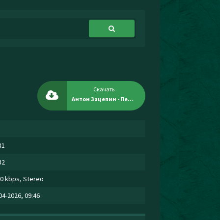
Скачать
Антон Зацепин - Пепел
81
32
0 kbps, Stereo
04-2026, 09:46