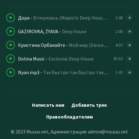
Дора
-
Втюрилась (Majestic Deep House Remix)
2:48
GAZIROVKA, ZYAVA
-
Deep house
2:08
Кристина Орбакайте
-
Мой мир (Dance remix)
4:07
Dolina Music
-
Exclusive Deep House
45:53
Nyan.mp3
-
Так быстро так быстро так быстро так быстро
1:43
Написать нам
Добавить трек
Правообладателям
© 2023 Muzuu.net, Администрация:
admin@muzuu.net