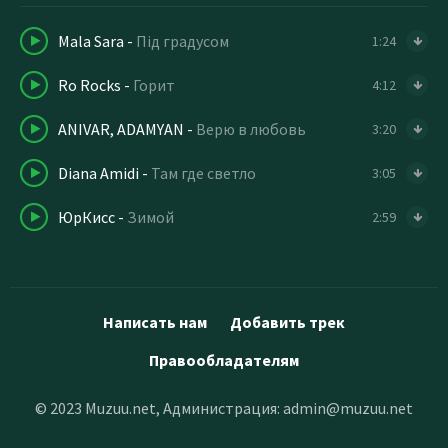
Mala Sara
-
Під градусом
1:24
Ro Rocks
-
Горит
4:12
ANIVAR, ADAMYAN
-
Верю в любовь
3:20
Diana Amidi
-
Там где светло
3:05
ЮрКисс
-
Зимой
2:59
Написать нам
Добавить трек
Правообладателям
© 2023 Muzuu.net, Администрация:
admin@muzuu.net