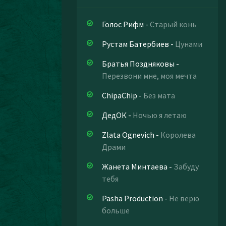
Голос Рифм
-
Старый конь
Рустам Батербиев
-
Цунами
Братья Поздняковы
-
Перезвони мне, моя мечта
ChipaChip
-
Без мата
ДедОК
-
Ночью я летаю
Zlata Ognevich
-
Королева
Драми
Жанета Минтаева
-
Забуду
тебя
Pasha Production
-
Не верю
больше