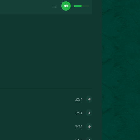
…
3:54
1:54
3:23