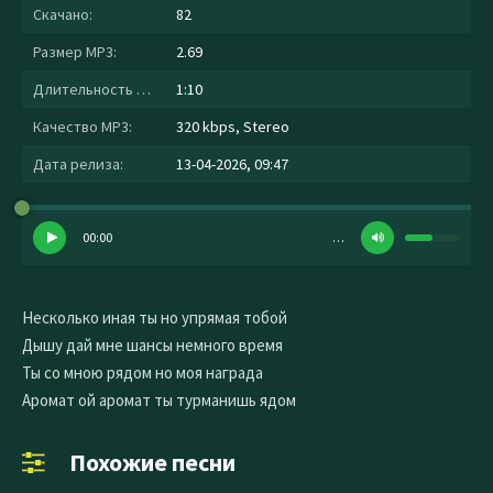
Скачано:
82
Размер MP3:
2.69
Длительность MP3:
1:10
Качество MP3:
320 kbps, Stereo
Дата релиза:
13-04-2026, 09:47
00:00
…
Несколько иная ты но упрямая тобой
Дышу дай мне шансы немного время
Ты со мною рядом но моя награда
Аромат ой аромат ты турманишь ядом
Похожие песни