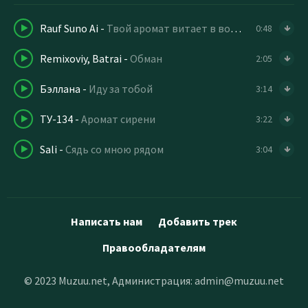
Rauf Suno Ai
-
Твой аромат витает в воздухе
0:48
Remixoviy, Batrai
-
Обман
2:05
Бэллана
-
Иду за тобой
3:14
ТУ-134
-
Аромат сирени
3:22
Sali
-
Сядь со мною рядом
3:04
Написать нам
Добавить трек
Правообладателям
© 2023 Muzuu.net, Администрация:
admin@muzuu.net