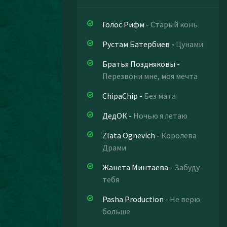
Голос Рифм
-
Старый конь
Рустам Батербиев
-
Цунами
Братья Поздняковы
-
Перезвони мне, моя мечта
ChipaChip
-
Без мата
ДедОК
-
Ночью я летаю
Zlata Ognevich
-
Королева
Драми
Жанета Минтаева
-
Забуду
тебя
Pasha Production
-
Не верю
больше