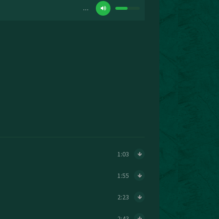
…
1:03
1:55
2:23
2:43