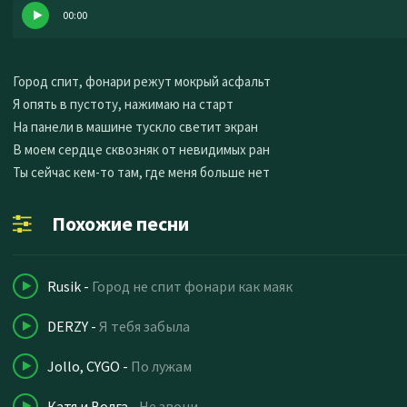
00:00
Город спит, фонари режут мокрый асфальт
Я опять в пустоту, нажимаю на старт
На панели в машине тускло светит экран
В моем сердце сквозняк от невидимых ран
Ты сейчас кем-то там, где меня больше нет
Похожие песни
Rusik
-
Город не спит фонари как маяк
DERZY
-
Я тебя забыла
Jollo, CYGO
-
По лужам
Катя и Волга
-
Не звони