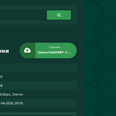
Скачать
они
Группа КАШЕМИР - Если вспомнить звони
33
38
0 kbps, Stereo
-04-2026, 09:39