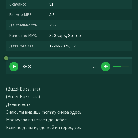
Скачано:
81
Размер MP3:
5.8
Длительность MP3:
2:32
Качество MP3:
320 kbps, Stereo
Дата релиза:
17-04-2026, 12:55
00:00
…
(Buzzi-Buzzi, ага)
(Buzzi-Buzzi, ага)
Деньги есть
Знаю, ты видишь mommy снова здесь
Моё музло взлетает до небес
Если не деньги, где мой интерес, yes