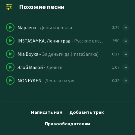
Похожие песни
Марлена
-
Деньги деньги
3:21
INSTASAMKA, Ленинград
-
Русские вперёд
2:50
Mia Boyka
-
За деньги да (InstaSamka)
0:37
Элой Малой
-
Деньги
1:07
MONEYKEN
-
Деньги на уме
0:32
Написать нам
Добавить трек
Правообладателям