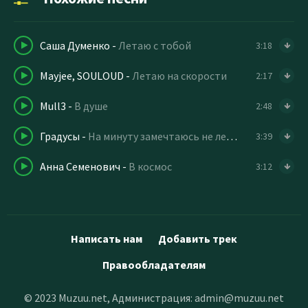
Саша Думенко
-
Летаю с тобой
3:18
Mayjee, SOULOUD
-
Летаю на скорости
2:17
Mull3
-
В душе
2:48
Градусы
-
На минуту замечтаюсь не летаю но пытаюсь
3:39
Анна Семенович
-
В космос
3:12
Написать нам
Добавить трек
Правообладателям
© 2023 Muzuu.net, Администрация:
admin@muzuu.net