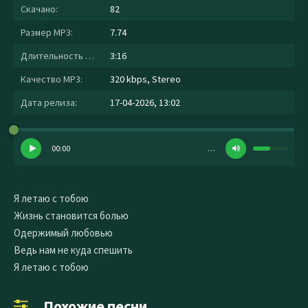
Скачано:
82
Размер MP3:
7.74
Длительность MP3:
3:16
Качество MP3:
320 kbps, Stereo
Дата релиза:
17-04-2026, 13:02
00:00
…
Я летаю с тобою
Жизнь становится болью
Одержимый любовью
Ведь нам не куда спешить
Я летаю с тобою
Похожие песни