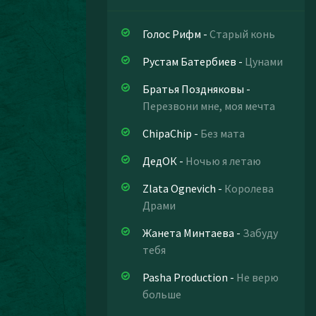
Голос Рифм
-
Старый конь
Рустам Батербиев
-
Цунами
Братья Поздняковы
-
Перезвони мне, моя мечта
ChipaChip
-
Без мата
ДедОК
-
Ночью я летаю
Zlata Ognevich
-
Королева
Драми
Жанета Минтаева
-
Забуду
тебя
Pasha Production
-
Не верю
больше