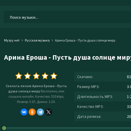
Музуу.нет
Русская музыка
Арина Ероша - Пусть душа солнце миру
Арина Ероша - Пусть душа солнце мир
Скачано:
82
Скачать песню Арина Ероша - Пусть
Размер MP3:
3.
душа солнце миру
бесплатно, или
Длительность MP3:
1:
слушать онлайн. Качество: 320 kbps,
Размер: 3.07, Длина: 1:20.
Качество MP3:
32
Дата релиза:
20