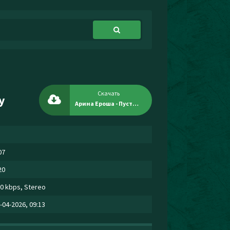
Скачать
у
Арина Ероша - Пусть душа солнце миру
07
20
0 kbps, Stereo
-04-2026, 09:13