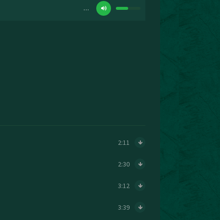
…
2:11
2:30
3:12
3:39