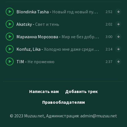
Blondinka Tasha
-
Новый год новый путь новый свет
2:52
Akatsky
-
Свет и тень
2:02
Марианна Морозова
-
Мир не без добрых людей
3:00
Konfuz, Lika
-
Холодно мне даже среди огней
2:14
TIM
-
Не променяю
2:37
Написать нам
Добавить трек
Правообладателям
© 2023 Muzuu.net, Администрация:
admin@muzuu.net