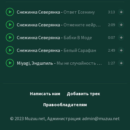
Снежинка Северянка
-
Ответ Есенину
3:13
Снежинка Северянка
-
Отмените нейросеть
2:09
Снежинка Северянка
-
Бабки В Моде
0:07
Снежинка Северянка
-
Белый Сарафан
2:49
Miyagi, Эндшпиль
-
Мы не случайность мы продолжение
1:27
Написать нам
Добавить трек
Правообладателям
© 2023 Muzuu.net, Администрация:
admin@muzuu.net