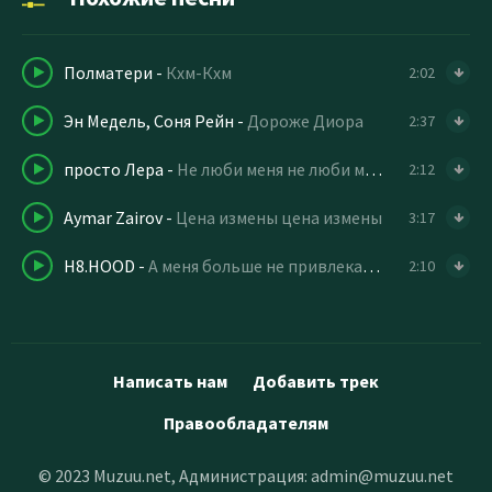
Полматери
-
Кхм-Кхм
2:02
Эн Медель, Соня Рейн
-
Дороже Диора
2:37
просто Лера
-
Не люби меня не люби меня (speed up)
2:12
Aymar Zairov
-
Цена измены цена измены
3:17
H8.HOOD
-
А меня больше не привлекает ваша суета
2:10
Написать нам
Добавить трек
Правообладателям
© 2023 Muzuu.net, Администрация:
admin@muzuu.net