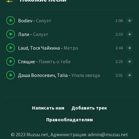
Bodiev
-
Силуэт
1:06
Лали
-
Силуэт
2:33
Laud, Тося Чайкина
-
Метро
2:44
Спящие
-
Память о тебе
2:25
Даша Волосевич, Talia
-
Упала звезда
2:01
Написать нам
Добавить трек
Правообладателям
© 2023 Muzuu.net, Администрация:
admin@muzuu.net