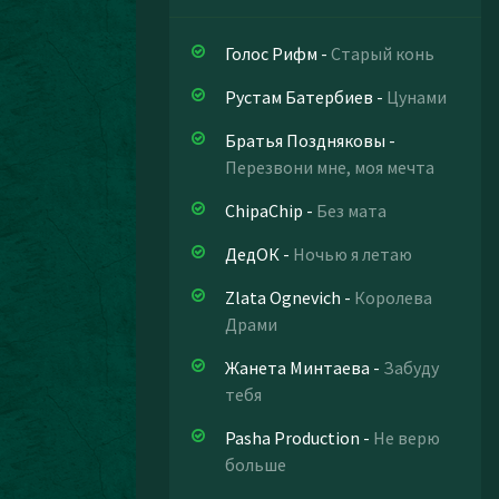
Голос Рифм
-
Старый конь
Рустам Батербиев
-
Цунами
Братья Поздняковы
-
Перезвони мне, моя мечта
ChipaChip
-
Без мата
ДедОК
-
Ночью я летаю
Zlata Ognevich
-
Королева
Драми
Жанета Минтаева
-
Забуду
тебя
Pasha Production
-
Не верю
больше