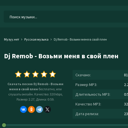
Музуу.нет
Русская музыка
Dj Remob - Возьми меня в свой плен
Dj Remob - Возьми меня в свой плен
Скачано:
81
Скачать песню Dj Remob - Возьми
Размер MP3:
2.
меня в свой плен
бесплатно, или
Длительность MP3:
0:
слушать онлайн. Качество: 320 kbps,
Размер: 2.27, Длина: 0:59.
Качество MP3:
32
Дата релиза:
23