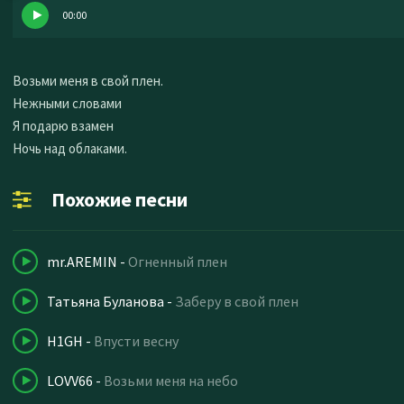
00:00
Возьми меня в свой плен.
Нежными словами
Я подарю взамен
Ночь над облаками.
Похожие песни
mr.AREMIN
-
Огненный плен
Татьяна Буланова
-
Заберу в свой плен
H1GH
-
Впусти весну
LOVV66
-
Возьми меня на небо