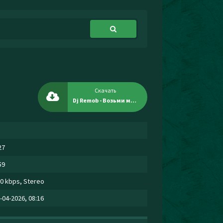
Скачать
Dj Remob - Возьми меня в свой плен
27
59
0 kbps, Stereo
-04-2026, 08:16