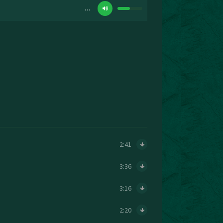
…
2:41
3:36
3:16
2:20