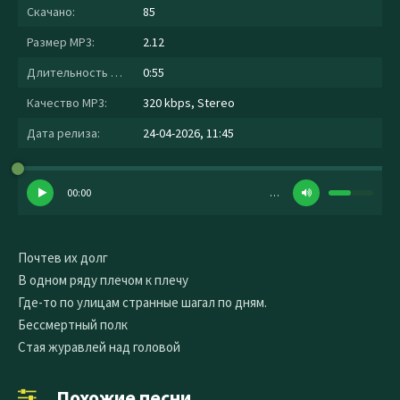
Скачано:
85
Размер MP3:
2.12
Длительность MP3:
0:55
Качество MP3:
320 kbps, Stereo
Дата релиза:
24-04-2026, 11:45
00:00
…
Почтев их долг
В одном ряду плечом к плечу
Где-то по улицам странные шагал по дням.
Бессмертный полк
Стая журавлей над головой
Похожие песни