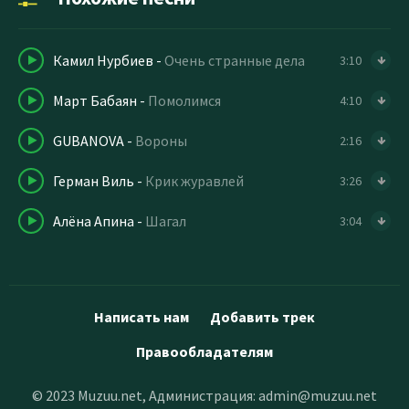
Камил Нурбиев
-
Очень странные дела
3:10
Март Бабаян
-
Помолимся
4:10
GUBANOVA
-
Вороны
2:16
Герман Виль
-
Крик журавлей
3:26
Алёна Апина
-
Шагал
3:04
Написать нам
Добавить трек
Правообладателям
© 2023 Muzuu.net, Администрация:
admin@muzuu.net