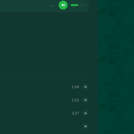
…
1:04
1:52
3:37