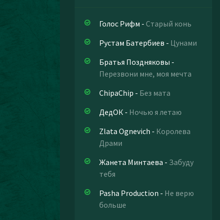
Голос Рифм
-
Старый конь
Рустам Батербиев
-
Цунами
Братья Поздняковы
-
Перезвони мне, моя мечта
ChipaChip
-
Без мата
ДедОК
-
Ночью я летаю
Zlata Ognevich
-
Королева
Драми
Жанета Минтаева
-
Забуду
тебя
Pasha Production
-
Не верю
больше