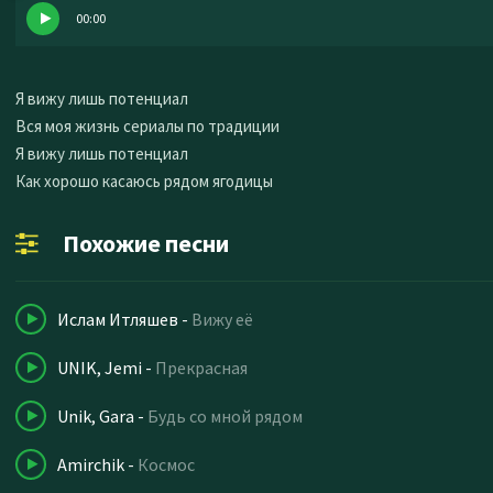
00:00
Я вижу лишь потенциал
Вся моя жизнь сериалы по традиции
Я вижу лишь потенциал
Как хорошо касаюсь рядом ягодицы
Похожие песни
Ислам Итляшев
-
Вижу её
UNIK, Jemi
-
Прекрасная
Unik, Gara
-
Будь со мной рядом
Amirchik
-
Космос