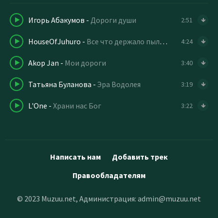
Игорь Абакумов
-
Дороги души
2:51
HouseOfJuhuro
-
Все что держало пыль все что
4:24
Akop Jan
-
Мои дороги
3:40
Татьяна Буланова
-
Эра Водолея
3:19
L'One
-
Храни нас Бог
3:22
Написать нам
Добавить трек
Правообладателям
© 2023 Muzuu.net, Администрация:
admin@muzuu.net