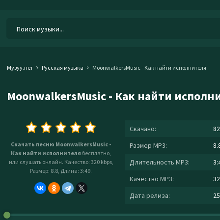
Музуу.нет
Русская музыка
MoonwalkersMusic - Как найти исполнителя
MoonwalkersMusic - Как найти исполн
Скачано:
82
Скачать песню MoonwalkersMusic -
Размер MP3:
8.
Как найти исполнителя
бесплатно,
Длительность MP3:
3:
или слушать онлайн. Качество: 320 kbps,
Размер: 8.8, Длина: 3:49.
Качество MP3:
32
Дата релиза:
25