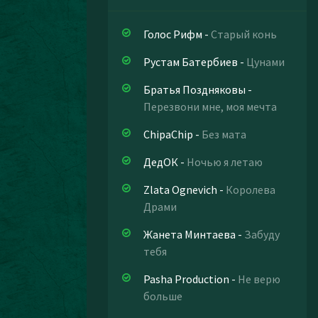
Голос Рифм
-
Старый конь
Рустам Батербиев
-
Цунами
Братья Поздняковы
-
Перезвони мне, моя мечта
ChipaChip
-
Без мата
ДедОК
-
Ночью я летаю
Zlata Ognevich
-
Королева
Драми
Жанета Минтаева
-
Забуду
тебя
Pasha Production
-
Не верю
больше