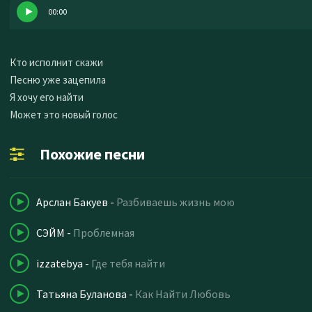
00:00
Кто исполнит скажи
Песню уже зацепила
Я хочу его найти
Может это новый голос
Похожие песни
Арслан Бакуев
-
Разбиваешь жизнь мою
СЭЙМ
-
Проблемная
izzatebya
-
Где тебя найти
Татьяна Буланова
-
Как Найти Любовь