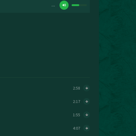
…
2:58
2:17
1:55
4:07