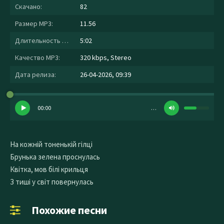
Скачано:
82
Размер MP3:
11.56
Длительность MP3:
5:02
Качество MP3:
320 kbps, Stereo
Дата релиза:
26-04-2026, 09:39
00:00
…
На кожній тоненькій гілці
Брунька зелена проснулась
Квітка, мов білі крильця
З тиші у світ повернулась
Похожие песни