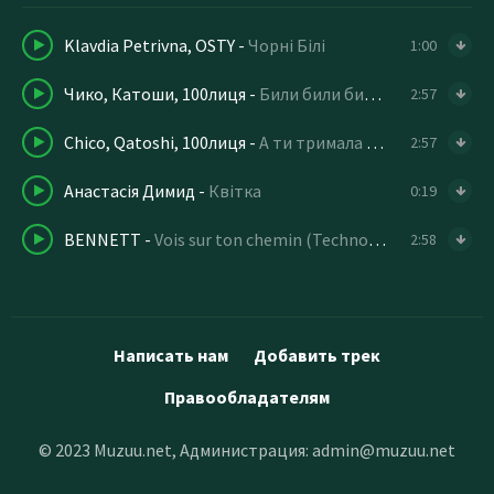
Klavdia Petrivna, OSTY
-
Чорні Білі
1:00
Чико, Катоши, 100лиця
-
Били били били троянди
2:57
Chico, Qatoshi, 100лиця
-
А ти тримала білі білі білі троянди
2:57
Анастасія Димид
-
Квітка
0:19
BENNETT
-
Vois sur ton chemin (Techno Mix)
2:58
Написать нам
Добавить трек
Правообладателям
© 2023 Muzuu.net, Администрация:
admin@muzuu.net