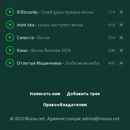
R.Riccardo
-
Гуляй душа пришла весна
1:14
mint tea
-
скоро наступит весна
4:16
Силеста
-
Весна
2:54
Кино
-
Весна Remake 2024
2:08
Отпетые Мошенники
-
Люби меня люби
4:05
Написать нам
Добавить трек
Правообладателям
© 2023 Muzuu.net, Администрация:
admin@muzuu.net