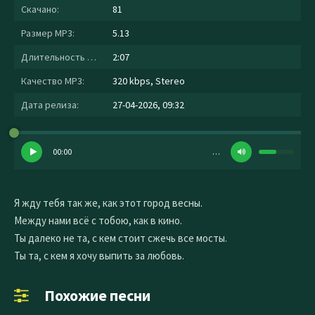
Скачано:
81
Размер MP3:
5.13
Длительность MP3:
2:07
Качество MP3:
320 kbps, Stereo
Дата релиза:
27-04-2026, 09:32
00:00
…
Я жду тебя так же, как этот город весны.
Между нами всё с тобою, как в кино.
Ты далеко не та, с кем стоит сжечь все мосты.
Ты та, с кем я хочу выпить за любовь.
Похожие песни