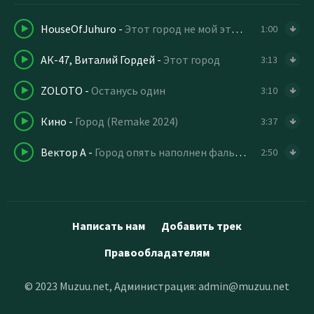
HouseOfJuhuro
-
Этот город не мой эти цепи долой
1:00
АК-47, Виталий Гордей
-
Этот город
3:13
ZOLOTO
-
Останусь один
3:10
Кино
-
Город (Remake 2024)
3:37
Вектор А
-
Город опять наполнен фальшью те дома те мосты
2:50
Написать нам
Добавить трек
Правообладателям
© 2023 Muzuu.net, Администрация:
admin@muzuu.net