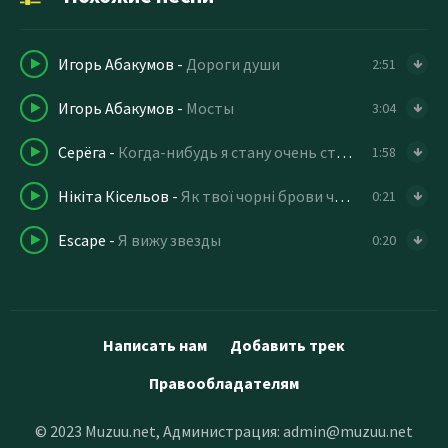
Игорь Абакумов
-
Дороги души
2:51
Игорь Абакумов
-
Мосты
3:04
Серёга
-
Когда-нибудь я стану очень старым
1:58
Нікіта Кісельов
-
Як твої чорні брови чорні брови
0:21
Escape
-
Я вижу звезды
0:20
Написать нам
Добавить трек
Правообладателям
© 2023 Muzuu.net, Администрация:
admin@muzuu.net