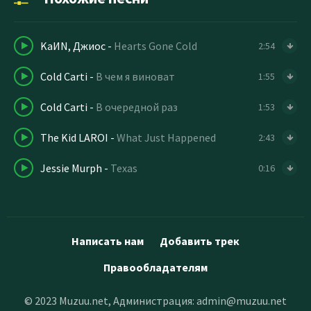
KaИN, Джиос
-
Hearts Gone Cold
2:54
Cold Carti
-
В чем я виноват
1:55
Cold Carti
-
В очередной раз
1:53
The Kid LAROI
-
What Just Happened
2:43
Jessie Murph
-
Texas
0:16
Написать нам
Добавить трек
Правообладателям
© 2023 Muzuu.net, Администрация:
admin@muzuu.net