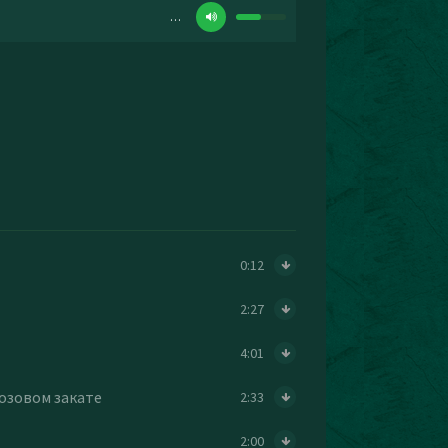
…
0:12
2:27
4:01
розовом закате
2:33
2:00