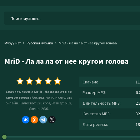
Музуу.нет
Русская музыка
MriD - Ла ла ла от нее кругом голова
MriD - Ла ла ла от нее кругом голова
Скачано:
11
Скачать песню MriD - Ла ла ла от нее
Размер MP3:
6.
кругом голова
бесплатно, или слушать
Длительность MP3:
2:
онлайн. Качество: 320 kbps, Размер: 6.02,
Длина: 2:36.
Качество MP3:
32
Дата релиза:
19