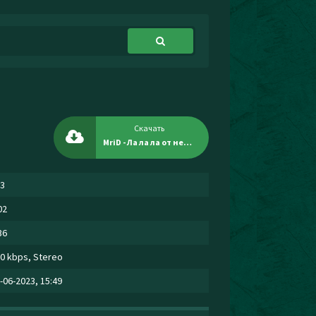
Скачать
MriD - Ла ла ла от нее кругом голова
3
02
36
0 kbps, Stereo
-06-2023, 15:49