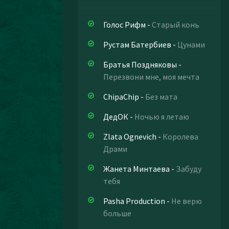
Голос Рифм
-
Старый конь
Рустам Батербиев
-
Цунами
Братья Поздняковы
-
Перезвони мне, моя мечта
ChipaChip
-
Без мата
ДедОК
-
Ночью я летаю
Zlata Ognevich
-
Королева
Драми
Жанета Минтаева
-
Забуду
тебя
Pasha Production
-
Не верю
больше