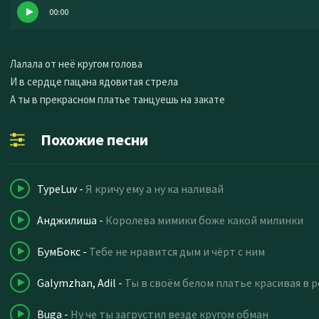
00:00
Лалала от неё кругом голова
И в сердце пацана ядовитая стрела
А ты в прекрасном платье танцуешь на закате
Похожие песни
TypeLuv
-
Я кричу ему а ну ка наливай
Анджилиша
-
Королева мимики боже какой милинки
БумБокс
-
Тебе не нравится дым и чёрт с ним
Galymzhan, Adil
-
Ты в своём белом платье красивая в 
Buga
-
Ну че ты загрустил везде кругом обман