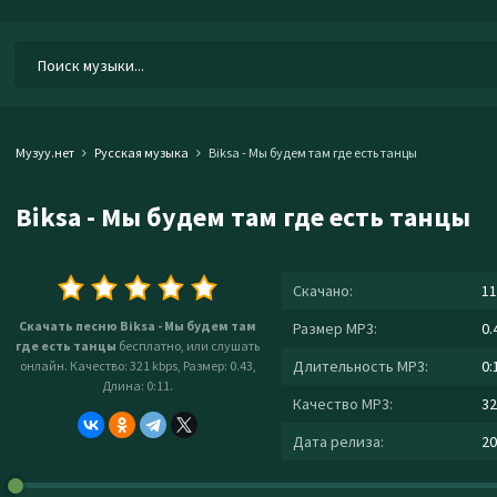
Музуу.нет
Русская музыка
Biksa - Мы будем там где есть танцы
Biksa - Мы будем там где есть танцы
Скачано:
11
Скачать песню Biksa - Мы будем там
Размер MP3:
0.
где есть танцы
бесплатно, или слушать
Длительность MP3:
0:
онлайн. Качество: 321 kbps, Размер: 0.43,
Длина: 0:11.
Качество MP3:
32
Дата релиза:
20