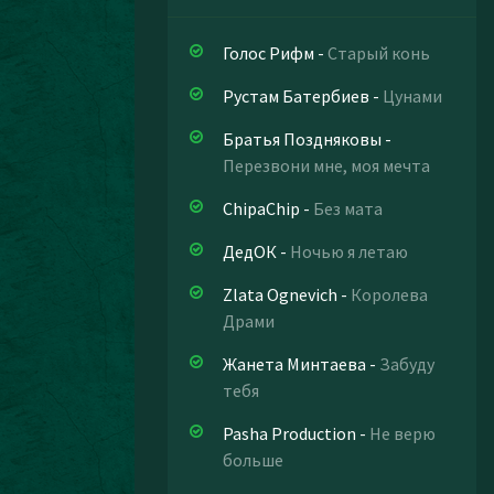
Голос Рифм
-
Старый конь
Рустам Батербиев
-
Цунами
Братья Поздняковы
-
Перезвони мне, моя мечта
ChipaChip
-
Без мата
ДедОК
-
Ночью я летаю
Zlata Ognevich
-
Королева
Драми
Жанета Минтаева
-
Забуду
тебя
Pasha Production
-
Не верю
больше