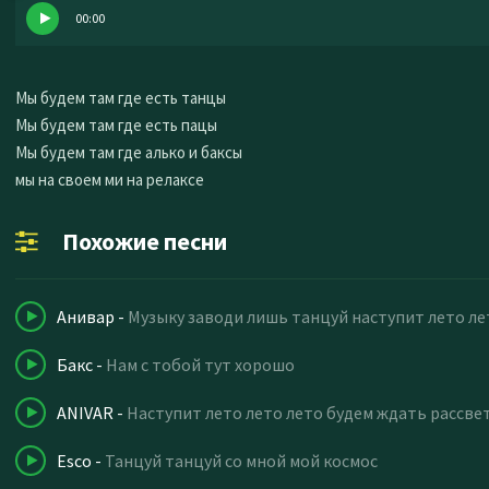
00:00
Мы будем там где есть танцы
Мы будем там где есть пацы
Мы будем там где алько и баксы
мы на своем ми на релаксе
Похожие песни
Анивар
-
Музыку заводи лишь танцуй наступит лето ле
Бакс
-
Нам с тобой тут хорошо
ANIVAR
-
Наступит лето лето лето будем ждать рассве
Esco
-
Танцуй танцуй со мной мой космос