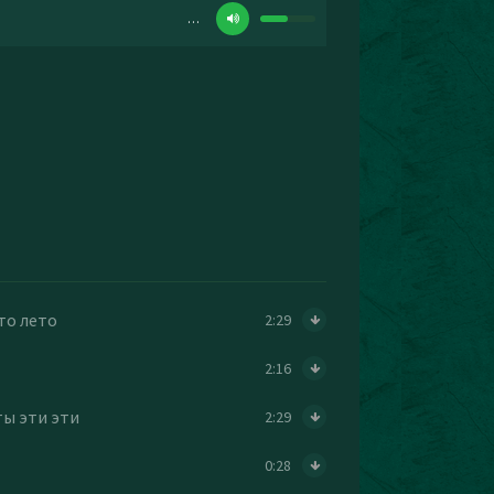
…
то лето
2:29
2:16
ты эти эти
2:29
0:28