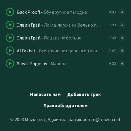
Back Prooff
-
Ебу других а ты одна
0:08
Элвин Грей
-
Ла-ла-ла уже не больно пацану
1:00
Элвин Грей
-
Пацану не больно
1:00
Al Fakher
-
Все такие на сцене все такие красивые speed up remix
1:41
Slavik Pogosov
-
Манеры
4:00
Написать нам
Добавить трек
Правообладателям
© 2023 Muzuu.net, Администрация:
admin@muzuu.net