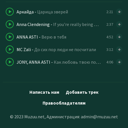
Аркайда
-
Царица зверей
2:21
Anna Clendening
-
If you're really being honest
2:37
ANNA ASTI
-
Верю в тебя
4:52
MC Zali
-
До сих пор люди не посчитали
3:12
JONY, ANNA ASTI
-
Как любовь твою понять
4:06
Написать нам
Добавить трек
Правообладателям
© 2023 Muzuu.net, Администрация:
admin@muzuu.net