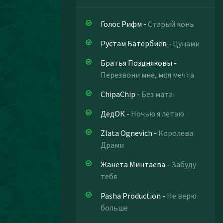
Голос Рифм
-
Старый конь
Рустам Батербиев
-
Цунами
Братья Поздняковы
-
Перезвони мне, моя мечта
ChipaChip
-
Без мата
ДедОК
-
Ночью я летаю
Zlata Ognevich
-
Королева
Драми
Жанета Минтаева
-
Забуду
тебя
Pasha Production
-
Не верю
больше