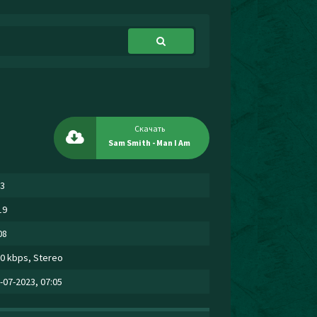
Скачать
Sam Smith - Man I Am
3
19
08
0 kbps, Stereo
-07-2023, 07:05