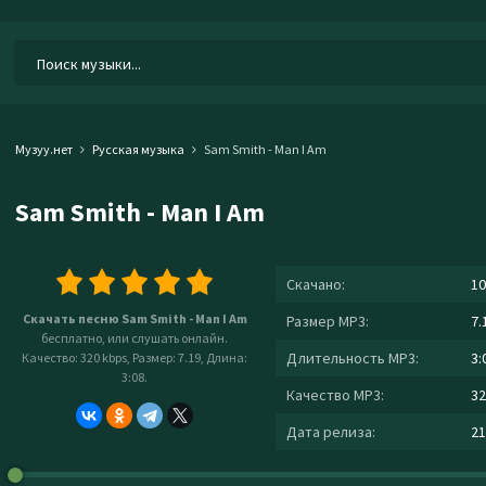
Музуу.нет
Русская музыка
Sam Smith - Man I Am
Sam Smith - Man I Am
Скачано:
10
Скачать песню Sam Smith - Man I Am
Размер MP3:
7.
бесплатно, или слушать онлайн.
Длительность MP3:
3:
Качество: 320 kbps, Размер: 7.19, Длина:
3:08.
Качество MP3:
32
Дата релиза:
21