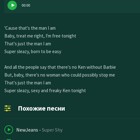
00:00
'Cause that's the man I am
Baby, treat me right, I'm free tonight
That's just the man I am
Super sleazy, born to be easy
And all the people say that there's no Ken without Barbie
But, baby, there's no woman who could possibly stop me
That's just the man I am
Super sleazy, sexy and freaky Ken tonight
Похожие песни
NewJeans
-
Super Shy