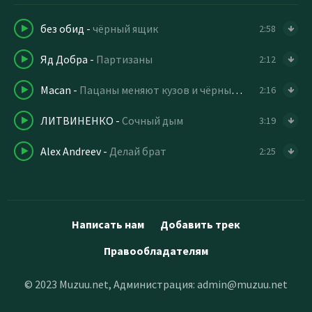
без обид
-
чёрный ящик
2:58
Яд Добра
-
Партизаны
2:12
Macan
-
Пацаны меняют кузов и чёрный БМВ
2:16
ЛИТВИНЕНКО
-
Сочный дым
3:19
Alex Andreev
-
Делай брат
2:25
Написать нам
Добавить трек
Правообладателям
© 2023 Muzuu.net, Администрация:
admin@muzuu.net