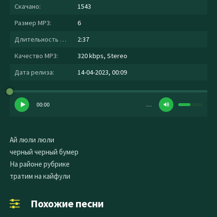
Скачано:
1543
Размер MP3:
6
Длительность MP3:
2:37
Качество MP3:
320 kbps, Stereo
Дата релиза:
14-04-2023, 00:09
00:00
…
Ай люли люли
черный черный бумер
На районе рубрике
тратим на кайфули
Похожие песни