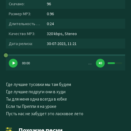
Скачано:
96
Размер MP3:
0.96
Длительность MP3:
0:24
Качество MP3:
320 kbps, Stereo
Дата релиза:
30-07-2023, 11:21
00:00
…
Где лучшие тусовки мы там будем
Где лучшие подруги они в худи
Ты для меня одна всегда в юбке
Если ты Преппи я на уроке
Пусть нас не забудет это ласковое лето
Похожие песни