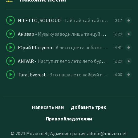
NILETTO, SOULOUD
-
Тай тай тай тай на моих руках ты тай
0:17
Анивар
-
Музыку заводи лишь танцуй наступит лето лето лето
2:29
Юрий Шатунов
-
А лето цвета неба огромное и синее
4:41
ANIVAR
-
Наступит лето лето лето будем ждать рассветы эти эти
2:29
Tural Everest
-
Это наша лето кайфуй и танцуй
4:00
Написать нам
Добавить трек
Правообладателям
© 2023 Muzuu.net, Администрация:
admin@muzuu.net