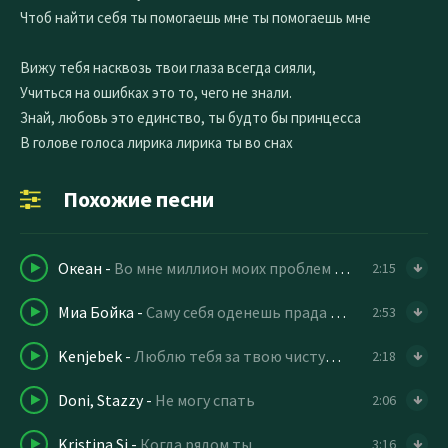
Чтоб найти себя ты помогаешь мне ты помогаешь мне
Вижу тебя насквозь твои глаза всегда сияли,
Учиться на ошибках это то, чего не знали.
Знай, любовь это единство, ты будто бы принцесса
В голове голоса лирика лирика ты во снах
Похожие песни
Океан
-
Во мне миллион моих проблем speed up remix
2:15
Миа Бойка
-
Саму себя оденешь прада и версаче
2:53
Kenjebek
-
Люблю тебя за твою чистую душу
2:18
Doni, Stazzy
-
Не могу спать
2:06
Kristina Si
-
Когда рядом ты
3:16