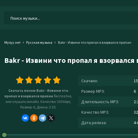
Музуу.нет
Русская музыка
Bakr - Извини что пропал я взорвался пропан
Bakr - Извини что пропал я взорвался
Скачано:
15
Скачать песню Bakr - Извини что
Размер MP3:
6
пропал я взорвался пропан
бесплатно,
Длительность MP3:
2:
или слушать онлайн. Качество: 320 kbps,
Размер: 6, Длина: 2:35.
Качество MP3:
32
Дата релиза:
4-