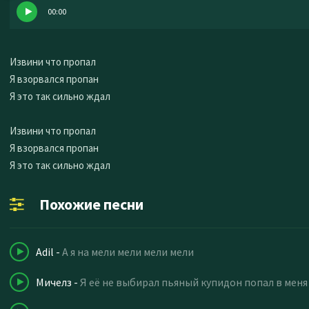
00:00
Извини что пропал
Я взорвался пропан
Я это так сильно ждал
Извини что пропал
Я взорвался пропан
Я это так сильно ждал
Похожие песни
Adil
-
А я на мели мели мели мели
Мичелз
-
Я её не выбирал пьяный купидон попал в меня