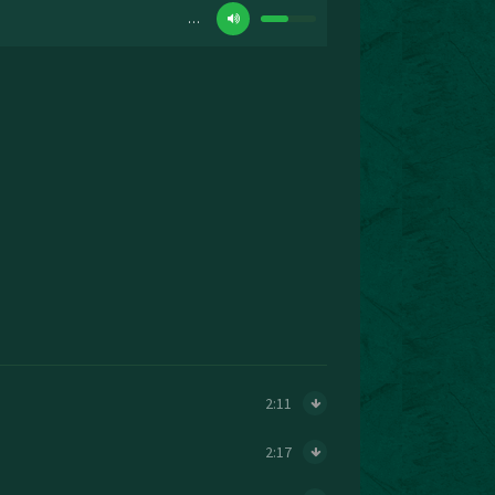
…
2:11
2:17