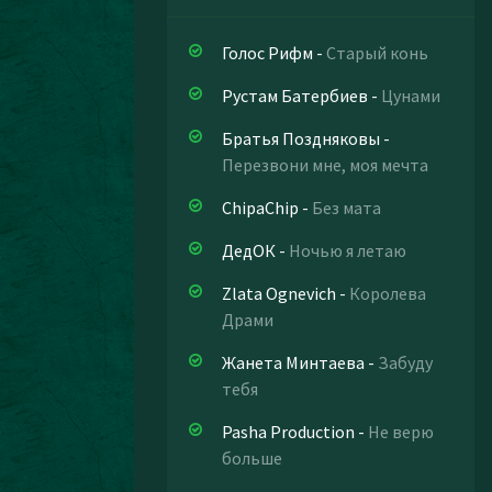
Голос Рифм
-
Старый конь
Рустам Батербиев
-
Цунами
Братья Поздняковы
-
Перезвони мне, моя мечта
ChipaChip
-
Без мата
ДедОК
-
Ночью я летаю
Zlata Ognevich
-
Королева
Драми
Жанета Минтаева
-
Забуду
тебя
Pasha Production
-
Не верю
больше