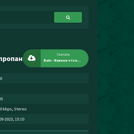
Скачать
 пропан
Bakr - Извини что пропал я взорвался пропан
0
35
0 kbps, Stereo
09-2023, 15:10