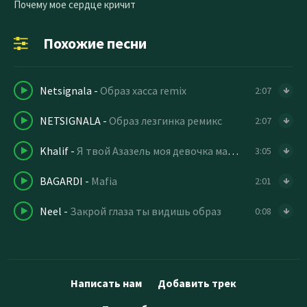
Почему мое сердце кричит
Похожие песни
Netsignala
-
Образ хасса remix
2:07
NETSIGNALA
-
Образ лезгинка ремикс
2:07
Khalif
-
Я твой Азазель моя девочка мадемуазель джа
3:05
BAGARDI
-
Mafia
2:01
Neel
-
Закрой глаза ты видишь образ
0:08
Написать нам
Добавить трек