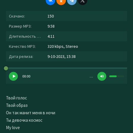
Скачано:
150
Размер MP3:
9.58
Длительность MP3:
4:11
Качество MP3:
320 kbps, Stereo
Дата релиза:
9-10-2023, 15:38
00:00
…
Твой голос
Твой образ
Он так манит меня в ночи
Ты девочка космос
Му love