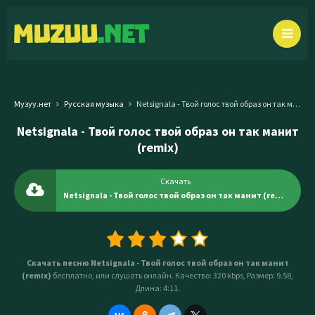
Музуу.нет
Русская музыка
Netsignala - Твой голос твой образ он так манит (remix)
Netsignala - Твой голос твой образ он так манит
(remix)
Скачать
Netsignala - Твой голос твой образ он так манит (remix)
Скачать песню Netsignala - Твой голос твой образ он так манит
(remix)
бесплатно, или слушать онлайн. Качество: 320 kbps, Размер: 9.58,
Длина: 4:11.