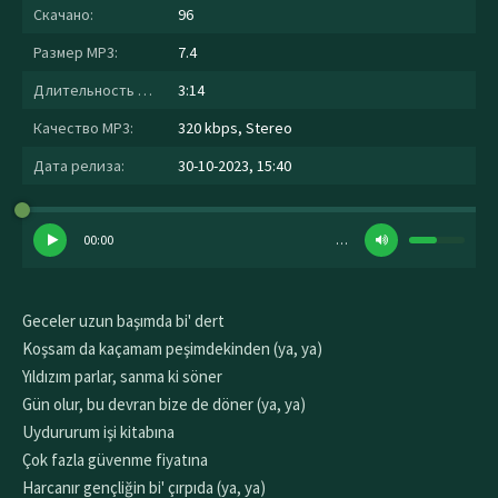
Скачано:
96
Размер MP3:
7.4
Длительность MP3:
3:14
Качество MP3:
320 kbps, Stereo
Дата релиза:
30-10-2023, 15:40
00:00
…
Geceler uzun başımda bi' dert
Koşsam da kaçamam peşimdekinden (ya, ya)
Yıldızım parlar, sanma ki söner
Gün olur, bu devran bize de döner (ya, ya)
Uydururum işi kitabına
Çok fazla güvenme fiyatına
Harcanır gençliğin bi' çırpıda (ya, ya)