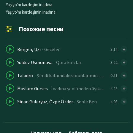
Yaşıyo'm kardeşim inadına
Yaşıyo'm kardeşimin inadına
Похожие песни
Bergen, Uzi
-
Geceler
3:14
Yulduz Usmonova
-
Qora ko'zlar
3:22
Taladro
-
Şimdi kafamdaki sorunlarımın hepsini bir kesecem
0:51
Müslüm Gürses
-
İnadına yenilmeden âşık olmadan gel
4:28
Sinan Güleryüz, Özge Özder
-
Senle Ben
4:03
Написать нам
Добавить трек