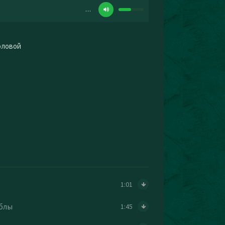
…
головой
1:01
аблы
1:45