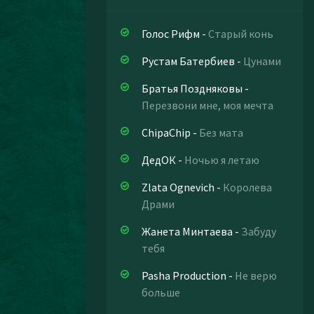
Голос Рифм
-
Старый конь
Рустам Батербиев
-
Цунами
Братья Поздняковы
-
Перезвони мне, моя мечта
ChipaChip
-
Без мата
ДедОК
-
Ночью я летаю
Zlata Ognevich
-
Королева
Драми
Жанета Минтаева
-
Забуду
тебя
Pasha Production
-
Не верю
больше