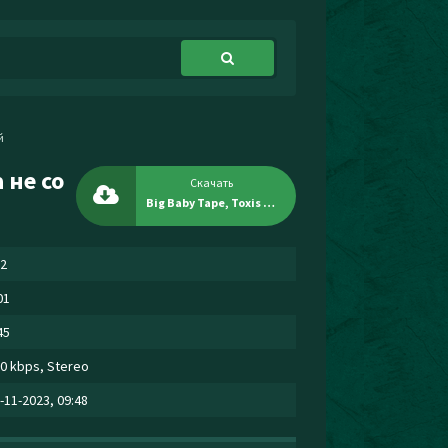
й
 не со
Скачать
Big Baby Tape, Toxis - Почему ты с ним а не со мной
2
01
45
0 kbps, Stereo
-11-2023, 09:48