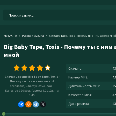
Музуу.нет
Русская музыка
Big Baby Tape, Toxis - Почему ты с ним а не со мно
Big Baby Tape, Toxis - Почему ты с ним а
мной
Скачано:
43
Скачать песню Big Baby Tape, Toxis -
Размер MP3:
4.
Почему ты с ним а не со мной
Длительность MP3:
1:
бесплатно, или слушать онлайн.
Качество: 320 kbps, Размер: 4.01, Длина:
Качество MP3:
32
1:45.
Дата релиза:
13