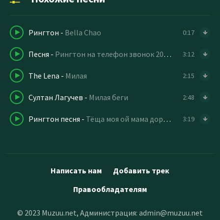
Рингтон
-
Bella Chao
0:17
Песня
-
Рингтон на телефон звонок 2023 (remix)
3:12
The Lena
-
Милая
2:15
Султан Лагучев
-
Милая беги
2:48
Рингтон песня
-
Тёща моя ой мама дорогая
3:19
Написать нам
Добавить трек
Правообладателям
© 2023 Muzuu.net, Администрация:
admin@muzuu.net