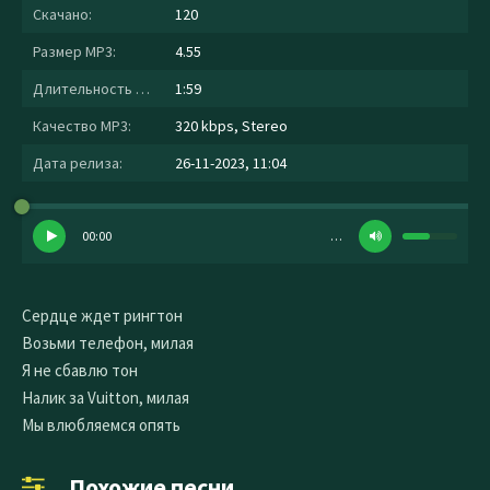
Скачано:
120
Размер MP3:
4.55
Длительность MP3:
1:59
Качество MP3:
320 kbps, Stereo
Дата релиза:
26-11-2023, 11:04
00:00
…
Сердце ждет рингтон
Возьми телефон, милая
Я не сбавлю тон
Налик за Vuitton, милая
Мы влюбляемся опять
Похожие песни