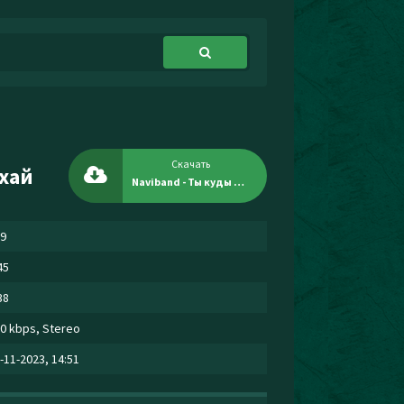
Скачать
ухай
Naviband - Ты куды мяне клiчаш паслухай
9
45
38
0 kbps, Stereo
-11-2023, 14:51