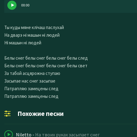
00:00
Ты куды мяне клiчаш паслухай
На дварэ нi машын нi людей
Нi машын нi людей
Белы снег белы снег белы снег белы след
Белы снег белы снег белы снег белы свет
За табой асцярожна ступаю
Засыпае нас снег засыпае
Патрапляю замецены след
Патрапляю замецены след
Похожие песни
Niletto
-
На твоих руках засыпает снег