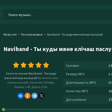
Музуу.нет
Русская музыка
Naviband - Ты куды мяне клiчаш паслухай
Naviband - Ты куды мяне клiчаш пасл
Скачано:
13
Скачать песню Naviband - Ты куды
Размер MP3:
1.
мяне клiчаш паслухай
бесплатно, или
Длительность MP3:
0:
слушать онлайн. Качество: 320 kbps,
Размер: 1.45, Длина: 0:38.
Качество MP3:
32
Дата релиза:
27