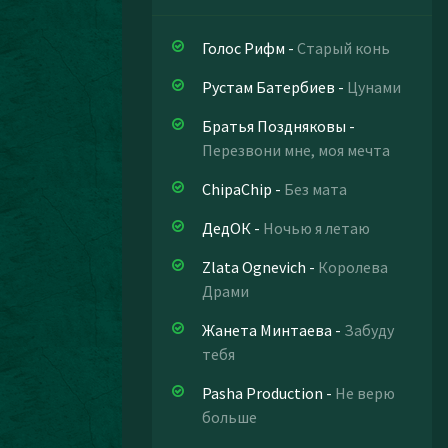
Голос Рифм
-
Старый конь
Рустам Батербиев
-
Цунами
Братья Поздняковы
-
Перезвони мне, моя мечта
ChipaChip
-
Без мата
ДедОК
-
Ночью я летаю
Zlata Ognevich
-
Королева
Драми
Жанета Минтаева
-
Забуду
тебя
Pasha Production
-
Не верю
больше