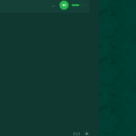
…
3:13