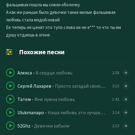
фальшивая пошла мы сняли оболочку
А как же раньше было девочки такие милые фальшивая
любовь стала модой новой
Ее теперь не ценят это тупо слово их не е*** то что ты им
душу отдаешь в огоне
Похожие песни
Алекса
-
В сердце любовь
2:58
Сергей Лазарев
-
Просто загадай свою любовь
3:15
Татем
-
Мне нужна любовь
1:42
Ulukmanapo
-
Наша любовь это лучший сон любовь моя
3:14
52Ghz
-
Девочки забыли
2:13