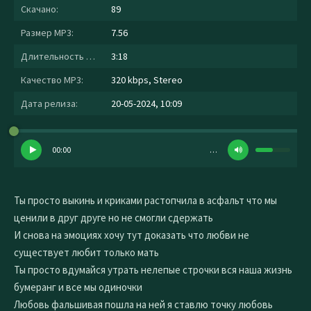
Скачано:
89
Размер MP3:
7.56
Длительность MP3:
3:18
Качество MP3:
320 kbps, Stereo
Дата релиза:
20-05-2024, 10:09
00:00
…
Ты просто выкинь и криками растопчила в асфальт что мы
ценили в друг друге но не смогли сдержать
И снова на эмоциях хочу тут доказать что любви не
существует любит только мать
Ты просто вдумайся утрать нелепые строчки вся наша жизнь
бумеранг и все мы одиночки
Любовь фальшивая пошла на ней я ставлю точку любовь