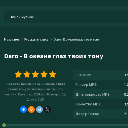
Музуу.нет
Русская музыка
Daro - В океане глаз твоих тону
Daro - В океане глаз твоих тону
Скачано:
32
Скачать песню Daro - В океане глаз
Размер MP3:
1.
твоих тону
бесплатно, или слушать
Длительность MP3:
0:
онлайн. Качество: 320 kbps, Размер: 1.08,
Длина: 0:28.
Качество MP3:
32
Дата релиза:
21