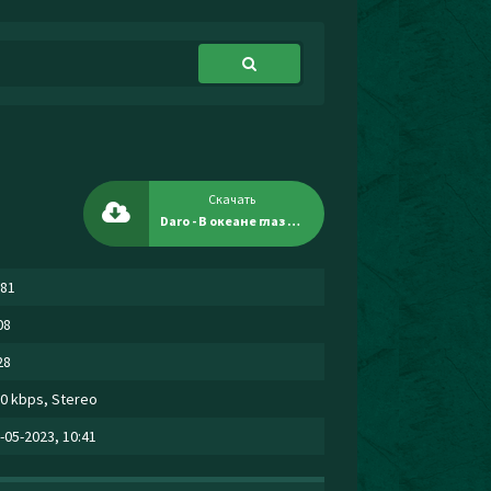
Скачать
Daro - В океане глаз твоих тону
81
08
28
0 kbps, Stereo
-05-2023, 10:41