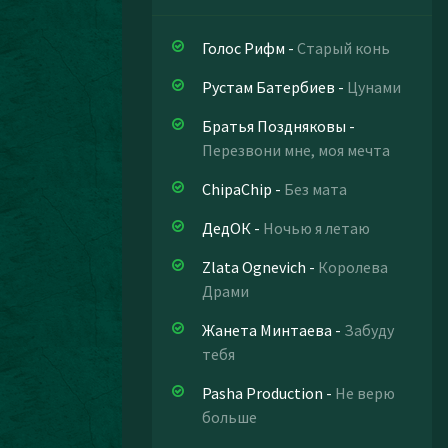
Голос Рифм
-
Старый конь
Рустам Батербиев
-
Цунами
Братья Поздняковы
-
Перезвони мне, моя мечта
ChipaChip
-
Без мата
ДедОК
-
Ночью я летаю
Zlata Ognevich
-
Королева
Драми
Жанета Минтаева
-
Забуду
тебя
Pasha Production
-
Не верю
больше