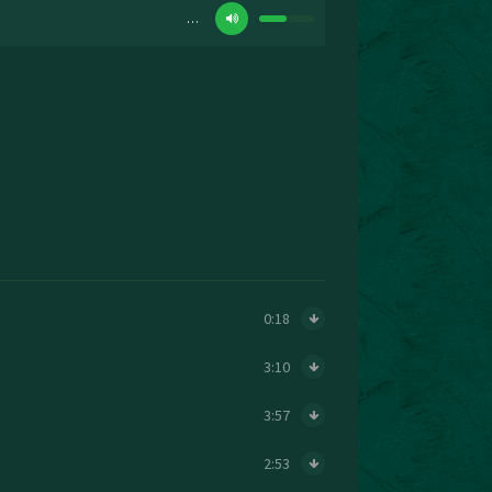
…
0:18
3:10
3:57
2:53