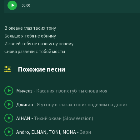
00:00
В океане глаз твоих тону
Больше я тебя не обниму
И своей тебя не назову ну почему
Снова развели с тобой мосты
Похожие песни
Мичелз
-
Касания твоих губ ты снова моя
Джиган
-
Я утону в глазах твоих поделим на двоих
AIHAN
-
Тихий океан (Slow Version)
Andro, ELMAN, TONI, MONA
-
Зари