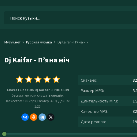
Музуу.нет
Русская музыка
Dj Kaifar - Пʼяна ніч
Dj Kaifar - Пʼяна ніч
Скачано:
82
Скачать песню Dj Kaifar - Пʼяна ніч
Размер MP3:
3.
бесплатно, или слушать онлайн.
Длительность MP3:
1:
Качество: 320 kbps, Размер: 3.18, Длина:
1:23.
Качество MP3:
32
Дата релиза:
19