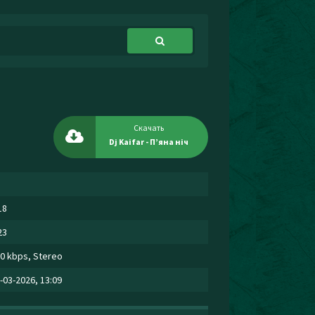
Скачать
Dj Kaifar - Пʼяна ніч
18
23
0 kbps, Stereo
-03-2026, 13:09