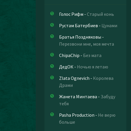
Голос Рифм
-
Старый конь
Рустам Батербиев
-
Цунами
Братья Поздняковы
-
Перезвони мне, моя мечта
ChipaChip
-
Без мата
ДедОК
-
Ночью я летаю
Zlata Ognevich
-
Королева
Драми
Жанета Минтаева
-
Забуду
тебя
Pasha Production
-
Не верю
больше