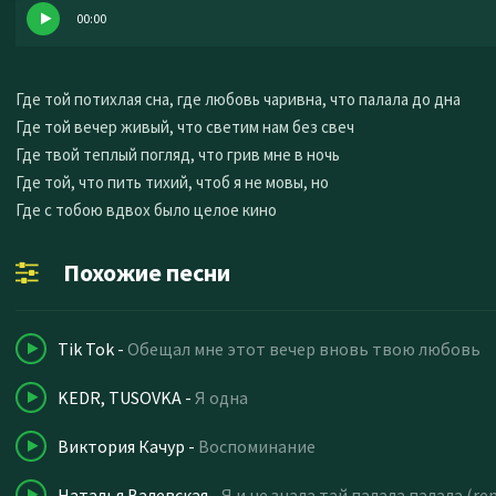
00:00
Где той потихлая сна, где любовь чаривна, что палала до дна
Где той вечер живый, что светим нам без свеч
Где твой теплый погляд, что грив мне в ночь
Где той, что пить тихий, чтоб я не мовы, но
Где с тобою вдвох было целое кино
Похожие песни
Tik Tok
-
Обещал мне этот вечер вновь твою любовь
KEDR, TUSOVKA
-
Я одна
Виктория Качур
-
Воспоминание
Наталья Валевская
-
Я и не знала тай палала палала (re