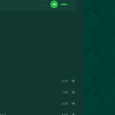
…
3:29
1:49
3:39
mix)
3:04