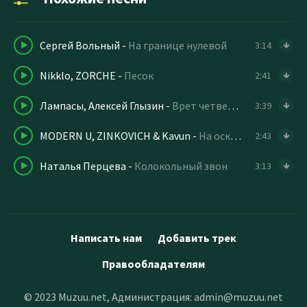
Сергей Вольный
-
На границе нулевой
3:14
Nikklo, ZORCHE
-
Песок
2:41
Лампасы, Алексей Глызин
-
Врет четвертая струна
3:39
MODERN U, ZINKOVICH & Kavun
-
На осколки
2:43
Наталья Перцева
-
Колокольный звон
3:13
Написать нам
Добавить трек
Правообладателям
© 2023 Muzuu.net, Администрация:
admin@muzuu.net