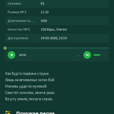
Скачано:
82
Размер MP3:
11.33
Длительность MP3:
4:56
Качество MP3:
320 kbps, Stereo
Дата релиза:
19-03-2026, 13:10
00:00
…
Как будто порвана струна
Лишь на мгновенье затих бой
И вновь удар по нулевой
Свистят осколки, звон в ушах
Во рту земля, песок в глазах
Похожие песни